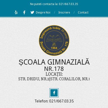
Skip
Ne puteti contacta la: 021/667.03.35
to
Despre Noi
Inscriere
Contact
content
ȘCOALA GIMNAZIALĂ
NR.178
LOCAȚII:
STR. DRIDU, NR.2|STR. CORALILOR, NR.1
Telefon: 021/667.03.35