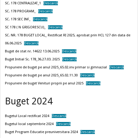
SC. 178 CENTRALIZAT_1
Descarcă
SC. 178 PROGRAM_
Descarcă
SC. 178 SEC INF_
Descarcă
SC 178 ( N GRIGORESCU)_
Descarcă
SC. NR. 178 BUGET LOCAL_ Rectificat RI 2025, aprobat prin HCL 127 din data de
06.06.2025
Descarcă
Buget de stat nr. 14622 13.06.2025
Descarcă
Buget Initial Sc. 178_36.27.03. 2025
Descarcă
Propunere de buget pe anul 2025_65.02.inv primar si gimnazial
Descarcă
Propunere de buget pe anul 2025_65.02.11.30
Descarcă
Propunere de buget Venituri proprii pe anul 2025
Descarcă
Buget 2024
Bugetul Local rectificat 2024
Descarcă
Bugetul local septembrie 2024
Descarcă
Buget Program Educatie preuniversitara 2024
Descarcă