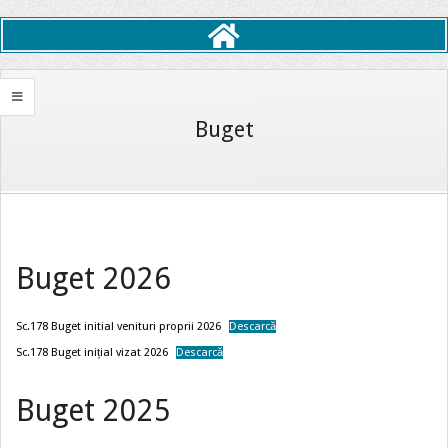
Primary
Navigation
Menu
Buget
Buget 2026
Sc.178 Buget initial venituri proprii 2026
Descarcă
Sc.178 Buget inițial vizat 2026
Descarcă
Buget 2025