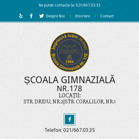
Skip
Ne puteti contacta la: 021/667.03.35
to
Despre Noi
Inscriere
Contact
content
ȘCOALA GIMNAZIALĂ
NR.178
LOCAȚII:
STR. DRIDU, NR.2|STR. CORALILOR, NR.1
Telefon: 021/667.03.35