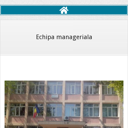
Primary
Navigation
Menu
Echipa manageriala