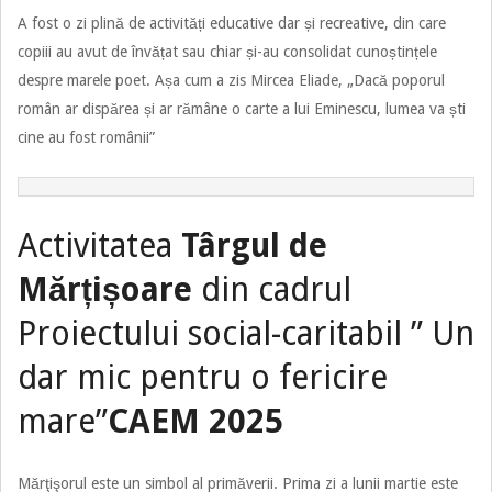
Activitatea:
Ziua Culturii
Naționale
Ziua Culturii Naționale este serbată în data de 15 ianuarie, zi care
coincide cu aniversarea nașterii lui Mihai Eminescu. Anul acesta se
împlinesc 175 de ani de la nașterea poetului național. Pentru a
dezvolta interesul elevilor pentru lectura textelor scriitorilor români
și mai ales pentru poezie, elevii și cadrele didactice au desfășurat
numeroase activități specifice acestei zile.
A fost o zi plină de activități educative dar și recreative, din care
copiii au avut de învățat sau chiar și-au consolidat cunoștințele
despre marele poet. Așa cum a zis Mircea Eliade, „Dacă poporul
român ar dispărea și ar rămâne o carte a lui Eminescu, lumea va ști
cine au fost românii”