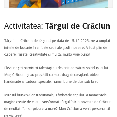
Activitatea:
Târgul de Crăciun
Târgul de Crăciun desfășurat pe data de 15.12.2025, ne-a umplut
inimile de bucurie în ambele sedii ale școlii noastre! A fost plin de
culoare, râsete, creativitate și multă, multă voie bună!
Elevii noștri harnici și talentați au devenit adevărați spiriduși ai lui
Moș Crăciun ️️ și au pregătit cu mult drag decorațiuni, obiecte
handmade și cadouri speciale, numai bune de dus sub brad.
Mirosul bunătăților tradiționale, zâmbetele copiilor și momentele
magice create de ei au transformat târgul într-o poveste de Crăciun
de neuitat. Iar surpriza cea mare? Moș Crăciun a venit personal să
ne viziteze! ️