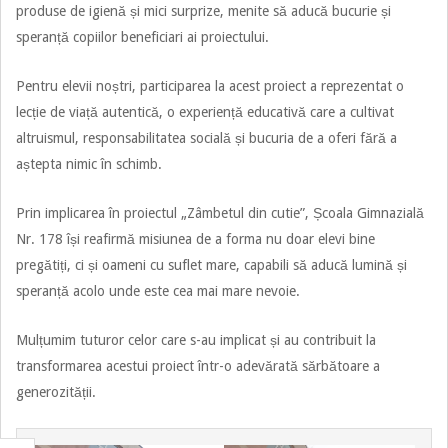
produse de igienă și mici surprize, menite să aducă bucurie și
speranță copiilor beneficiari ai proiectului.
Pentru elevii noștri, participarea la acest proiect a reprezentat o
lecție de viață autentică, o experiență educativă care a cultivat
altruismul, responsabilitatea socială și bucuria de a oferi fără a
aștepta nimic în schimb.
Prin implicarea în proiectul „Zâmbetul din cutie”, Școala Gimnazială
Nr. 178 își reafirmă misiunea de a forma nu doar elevi bine
pregătiți, ci și oameni cu suflet mare, capabili să aducă lumină și
speranță acolo unde este cea mai mare nevoie.
Mulțumim tuturor celor care s-au implicat și au contribuit la
transformarea acestui proiect într-o adevărată sărbătoare a
generozității.