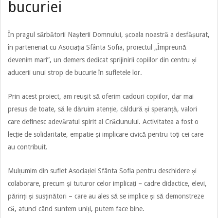
bucuriei
În pragul sărbătorii Nașterii Domnului, școala noastră a desfășurat,
în parteneriat cu Asociația Sfânta Sofia, proiectul „Împreună
devenim mari”, un demers dedicat sprijinirii copiilor din centru și
aducerii unui strop de bucurie în sufletele lor.
Prin acest proiect, am reușit să oferim cadouri copiilor, dar mai
presus de toate, să le dăruim atenție, căldură și speranță, valori
care definesc adevăratul spirit al Crăciunului. Activitatea a fost o
lecție de solidaritate, empatie și implicare civică pentru toți cei care
au contribuit.
Mulțumim din suflet Asociației Sfânta Sofia pentru deschidere și
colaborare, precum și tuturor celor implicați – cadre didactice, elevi,
părinți și susținători – care au ales să se implice și să demonstreze
că, atunci când suntem uniți, putem face bine.