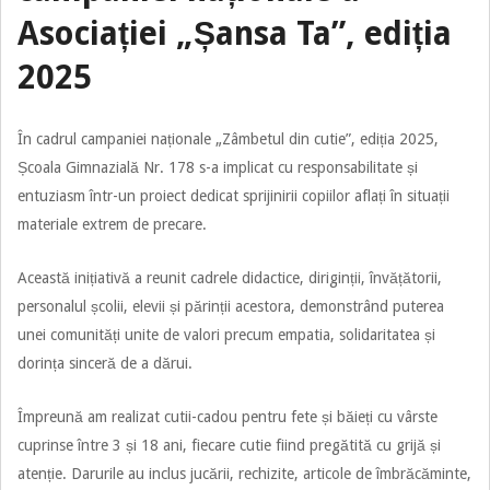
Asociației „Șansa Ta”, ediția
2025
În cadrul campaniei naționale „Zâmbetul din cutie”, ediția 2025,
Școala Gimnazială Nr. 178 s-a implicat cu responsabilitate și
entuziasm într-un proiect dedicat sprijinirii copiilor aflați în situații
materiale extrem de precare.
Această inițiativă a reunit cadrele didactice, diriginții, învățătorii,
personalul școlii, elevii și părinții acestora, demonstrând puterea
unei comunități unite de valori precum empatia, solidaritatea și
dorința sinceră de a dărui.
Împreună am realizat cutii-cadou pentru fete și băieți cu vârste
cuprinse între 3 și 18 ani, fiecare cutie fiind pregătită cu grijă și
atenție. Darurile au inclus jucării, rechizite, articole de îmbrăcăminte,