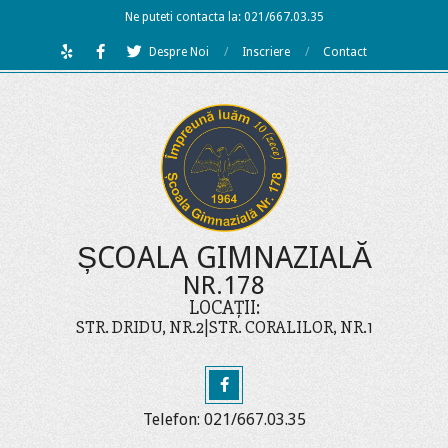
Skip
Ne puteti contacta la: 021/667.03.35
to
Despre Noi
Inscriere
Contact
content
ȘCOALA GIMNAZIALĂ
NR.178
LOCAȚII:
STR. DRIDU, NR.2|STR. CORALILOR, NR.1
Telefon: 021/667.03.35