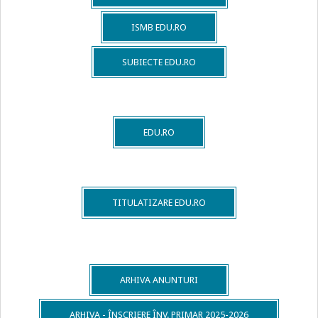
Elevii școlii noastre împreună cu părinții și cadrele didactice au
confecţionat și anul acesta cu bucurie mărţişoare, pentru a
întâmpina cum se cuvine primăvara. Mărţişoarele adunate au fost
prezentate azi, 26.02.2025, într-o expoziţie cu vânzare pentru copii
şi părinţi, iar fondurile strânse vor fi folosite în scopuri caritabile.
2025-
03-
06
Caută
Caută
Ne puteti contacta prin :