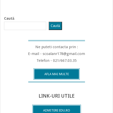
Activitatea
Târgul de
Mărțișoare
din cadrul
Proiectului social-caritabil ” Un
dar mic pentru o fericire
mare”
CAEM 2025
Mărţişorul este un simbol al primăverii. Prima zi a lunii martie este
sărbătoarea Mărţişorului. El este reprezentat de un şnur bicolor,
care adună zilele, săptămânile şi lunile anului în două anotimpuri,
iarnă şi vară, făcut cadou de 1 Martie, ziua Dochiei, străvechi
început de an agrar. Astăzi, mărţişorul confecţionat din două fire
colorate alb şi roşu, de care se prinde un obiect artizanal, este
dăruit fetelor şi femeilor care îl poartă agăţat în piept una sau mai
multe zile.