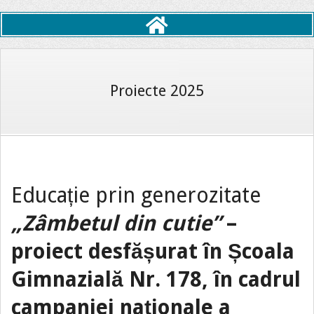
Primary
Navigation
Menu
Proiecte 2025
Educație prin generozitate
„Zâmbetul din cutie”
–
proiect desfășurat în Școala
Gimnazială Nr. 178, în cadrul
campaniei naționale a