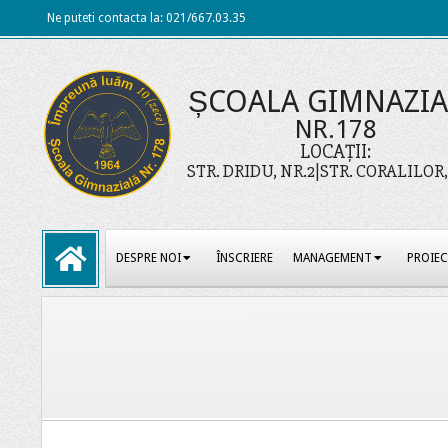
Skip
Ne puteti contacta la: 021/667.03.35
to
content
ȘCOALA GIMNAZI
NR.178
LOCAȚII:
STR. DRIDU, NR.2|STR. CORALILOR,
Primary
DESPRE NOI
ÎNSCRIERE
MANAGEMENT
PROIE
Navigation
Menu