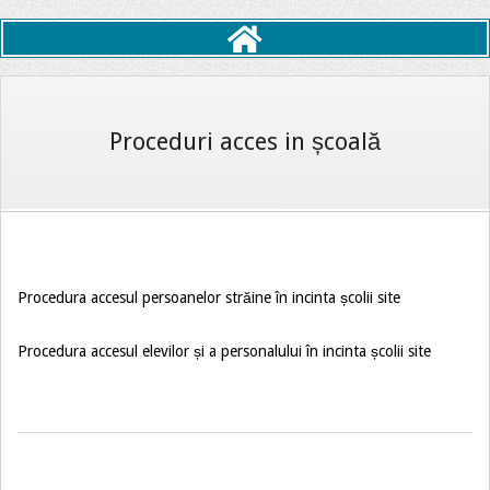
Primary
Navigation
Menu
Proceduri acces in școală
Procedura accesul persoanelor străine în incinta școlii site
Procedura accesul elevilor și a personalului în incinta școlii site
2025-
02-