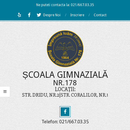
Skip
Ne puteti contacta la: 021/667.03.35
to
Despre Noi
Inscriere
Contact
content
ȘCOALA GIMNAZIALĂ
NR.178
LOCAȚII:
STR. DRIDU, NR.2|STR. CORALILOR, NR.1
Telefon: 021/667.03.35